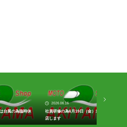
2026.06.16
2026.06.13
臨時休
社員研修の為6月19日（金）16時に閉
カブ50ファ
店します
カブ！！１台