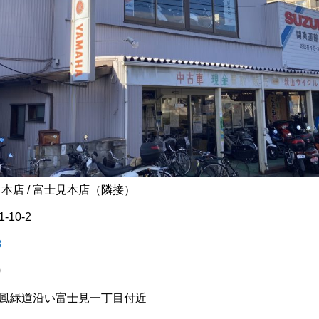
本店 / 富士見本店（隣接）
10-2
3
0
風緑道沿い富士見一丁目付近