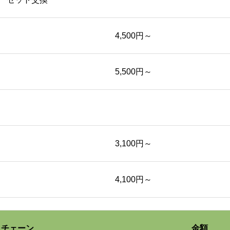
50cc 前輪
4,500円～
50cc 後輪
5,500円～
ビッグバイク前輪
ビッグバイク 後輪
3,100円～
エンジンオイル交換
4,100円～
50cc
チェーン
金額