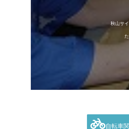
秋山サイ
た
自転車