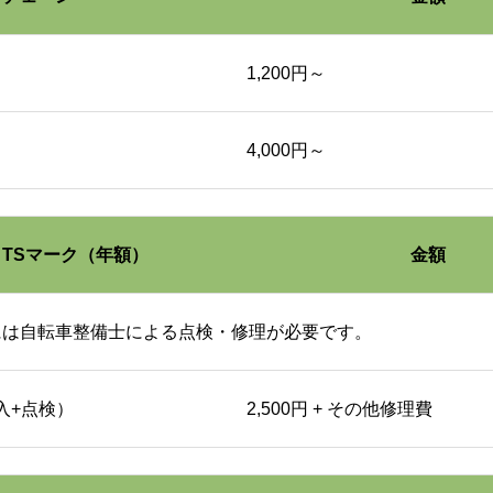
100cc以上
1,200円～
オイルフィルター交換
4,000円～
その他
 TSマーク（年額）
金額
チェーン調整
には自転車整備士による点検・修理が必要です。
プラグ交換
加入+点検）
2,500円 + その他修理費
ライト球交換