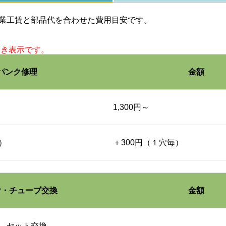
業工賃と部品代を合わせた費用目安です。
※ 料金は全て税抜き表示です。
抜き表示です。
パンク修理
金額
パンク修理
1,300円～
チューブレスタイヤ
）
＋300円（１穴毎）
チューブタイプ
ヤ・チューブ交換
金額
タイヤ交換
 セット交換