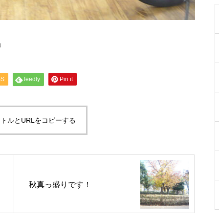
」
SS
feedly
Pin it
トルとURLをコピーする
秋真っ盛りです！