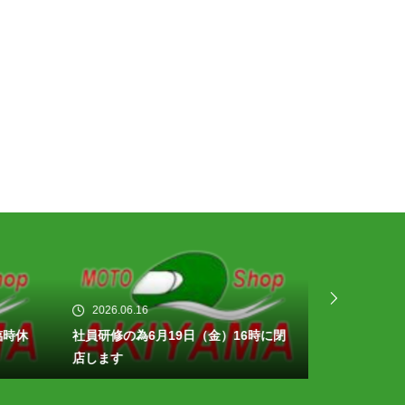
2026.06.16
2026.06.13
臨時休
社員研修の為6月19日（金）16時に閉
カブ50ファ
店します
カブ！！１台