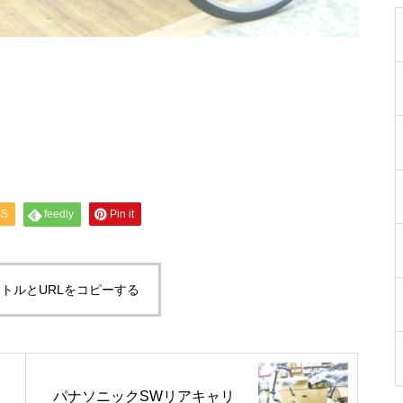
SS
feedly
Pin it
トルとURLをコピーする
パナソニックSWリアキャリ